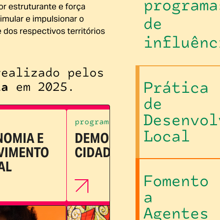
programa
or estruturante e força
imular e impulsionar o
de
 dos respectivos territórios
influênc
realizado pelos
Prática
ia
em 2025.
de
Desenvol
programa
p
Local
NOMIA E
DEMOCRACIA E
P
VIMENTO
CIDADANIA ATIVA
AL
P
Fomento
a
Agentes