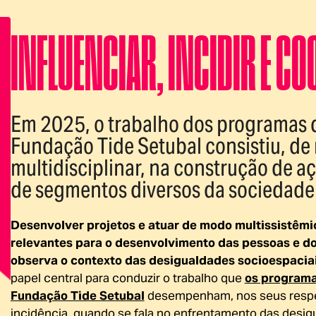
INFLUENCIAR, INCIDIR E C
Em 2025, o trabalho dos programas d
Fundação Tide Setubal consistiu, de
multidisciplinar, na construção de 
de segmentos diversos da sociedade 
Desenvolver projetos e atuar de modo multissistêmic
relevantes para o desenvolvimento das pessoas e do
observa o contexto das desigualdades socioespacia
papel central para conduzir o trabalho que
os programa
Fundação Tide Setubal
desempenham, nos seus resp
incidência, quando se fala no enfrentamento das desig