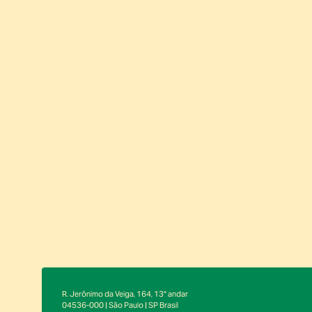
R. Jerônimo da Veiga, 164, 13° andar
04536-000 | São Paulo | SP Brasil