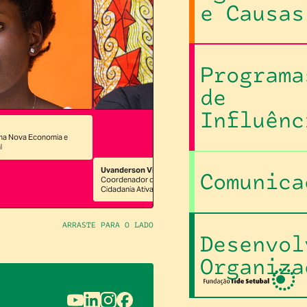
e Causas
Programa
de
Influênc
Ped
ma Nova Economia e
Coo
l
Orç
Uvanderson Vitor da Silva
Comunica
Coordenador do Programa Democracia e
Cidadania Ativa
ARRASTE PARA O LADO
Desenvol
Organiza