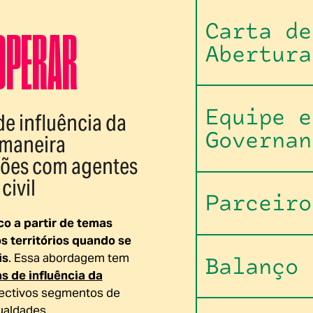
Carta de
OOPERAR
Abertura
Equipe e
e influência da
Governan
 maneira
ações com agentes
civil
Parceiro
o a partir de temas
s territórios quando se
is
. Essa abordagem tem
Balanço
s de influência da
ectivos segmentos de
ualdades.